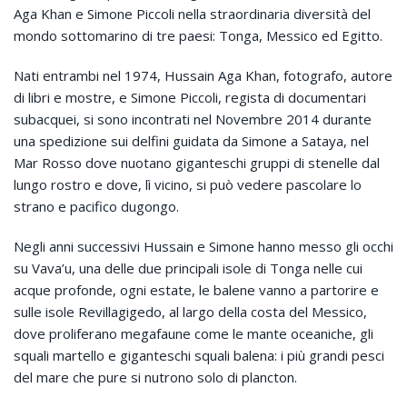
Aga Khan e Simone Piccoli nella straordinaria diversità del
mondo sottomarino di tre paesi: Tonga, Messico ed Egitto.
Nati entrambi nel 1974, Hussain Aga Khan, fotografo, autore
di libri e mostre, e Simone Piccoli, regista di documentari
subacquei, si sono incontrati nel Novembre 2014 durante
una spedizione sui delfini guidata da Simone a Sataya, nel
Mar Rosso dove nuotano giganteschi gruppi di stenelle dal
lungo rostro e dove, lì vicino, si può vedere pascolare lo
strano e pacifico dugongo.
Negli anni successivi Hussain e Simone hanno messo gli occhi
su Vava’u, una delle due principali isole di Tonga nelle cui
acque profonde, ogni estate, le balene vanno a partorire e
sulle isole Revillagigedo, al largo della costa del Messico,
dove proliferano megafaune come le mante oceaniche, gli
squali martello e giganteschi squali balena: i più grandi pesci
del mare che pure si nutrono solo di plancton.