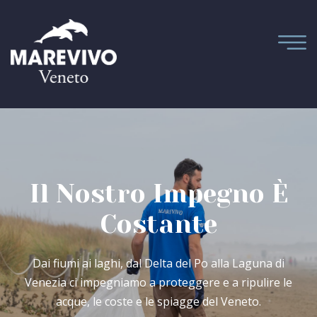
Il Nostro Impegno
È
Costante
Dai fiumi ai laghi, dal Delta del Po alla Laguna di
Venezia ci impegniamo a proteggere e a ripulire le
acque, le coste e le spiagge del Veneto.