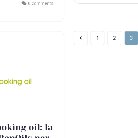
0 comments
1
2
3
oking oil: la