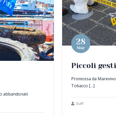
28
Mar
Piccoli gest
Promossa da Marevivo 
Tobacco […]
so abbandonati
Staff