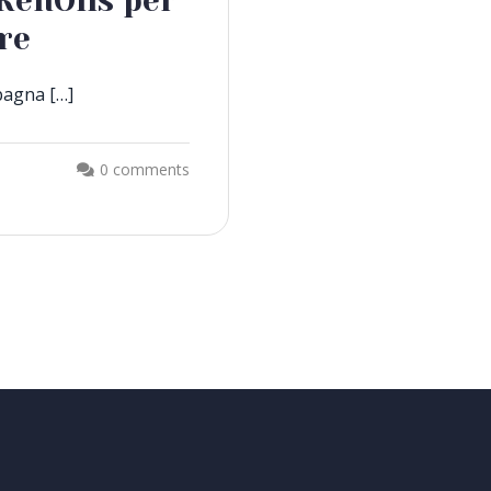
RenOils per
re
pagna […]
0 comments