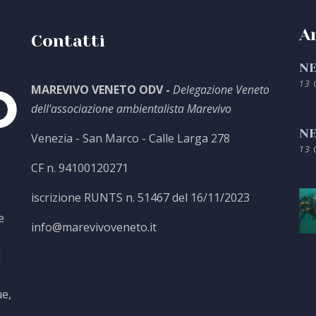
Ar
Contatti
NE
13 
MAREVIVO VENETO ODV -
Delegazione Veneto
dell'associazione ambientalista Marevivo
NE
Venezia - San Marco - Calle Larga 278
13 
CF n. 94100120271
iscrizione RUNTS n. 51467 del 16/11/2023
e
info@marevivoveneto.it
l
ue,