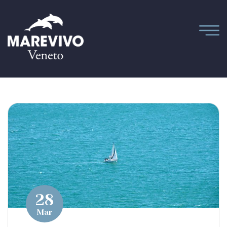
28
Mar